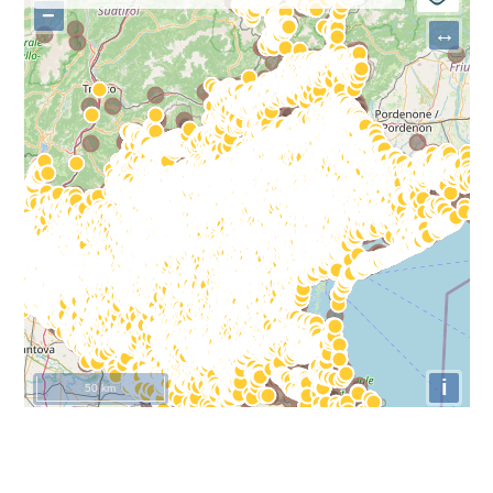
−
↔
i
50 km