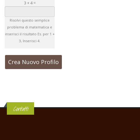
3 + 4 =
Risolvi questo semplice
problema di matematica e
inserisci il risultato Es. per 1 +
3, Inserisci 4.
Contatti